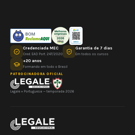
BOM
Credenciada MEC
Garantia de 7 dias
Cred. EAD Port. 247/2020
Em todos os cursos
+20 anos
Formando em todo o Brasil
PATROCINADORA OFICIAL
×
Legale × Portuguesa — temporada 2026