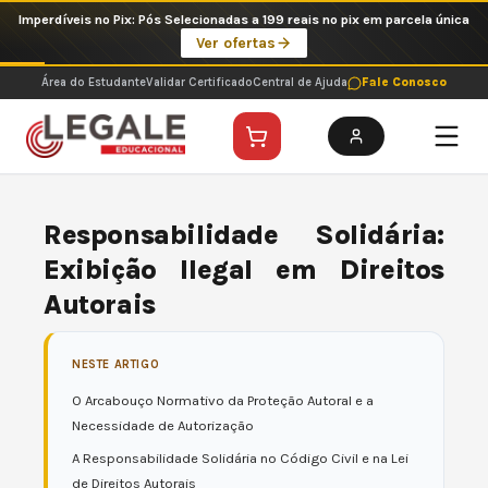
Ir
Imperdíveis no Pix: Pós Selecionadas a 199 reais no pix em parcela única
para
Ver ofertas
o
conteúdo
Área do Estudante
Validar Certificado
Central de Ajuda
Fale Conosco
Responsabilidade Solidária:
Exibição Ilegal em Direitos
Autorais
NESTE ARTIGO
O Arcabouço Normativo da Proteção Autoral e a
Necessidade de Autorização
A Responsabilidade Solidária no Código Civil e na Lei
de Direitos Autorais