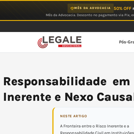
Ir
50% OFF
n
MÊS DA ADVOCACIA
para
Mês da Advocacia. Desconto no pagamento via Pix, em
o
conteúdo
Pós-Gr
Responsabilidade em 
Inerente e Nexo Causa
NESTE ARTIGO
A Fronteira entre o Risco Inerente e a
Responsabilidade Civil em Instituiçõe