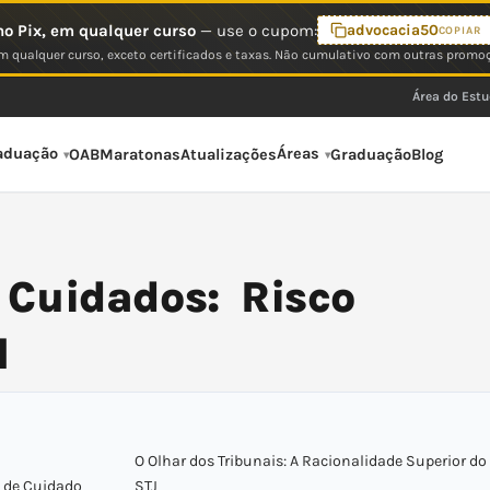
o Pix, em qualquer curso
— use o cupom:
advocacia50
COPIAR
 qualquer curso, exceto certificados e taxas. Não cumulativo com outras promo
Área do Est
aduação
Áreas
OAB
Maratonas
Atualizações
Graduação
Blog
Cuidados: Risco
l
O Olhar dos Tribunais: A Racionalidade Superior do
s de Cuidado
STJ