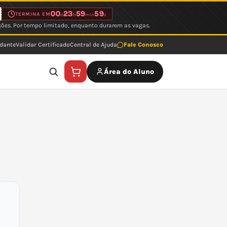
00
23
59
59
TERMINA EM
d
h
min
s
ções. Por tempo limitado, enquanto durarem as vagas.
udante
Validar Certificado
Central de Ajuda
Fale Conosco
Área do Aluno