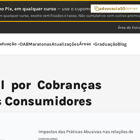
o Pix, em qualquer curso
— use o cupom:
advocacia50
COPIAR
 qualquer curso, exceto certificados e taxas. Não cumulativo com outras promo
Área do Est
aduação
Áreas
OAB
Maratonas
Atualizações
Graduação
Blog
il por Cobranças
os Consumidores
Impactos das Práticas Abusivas nas relações de
consumo