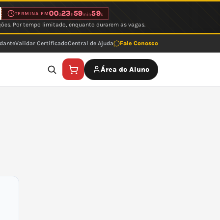
00
23
59
59
TERMINA EM
d
h
min
s
ções. Por tempo limitado, enquanto durarem as vagas.
udante
Validar Certificado
Central de Ajuda
Fale Conosco
Área do Aluno