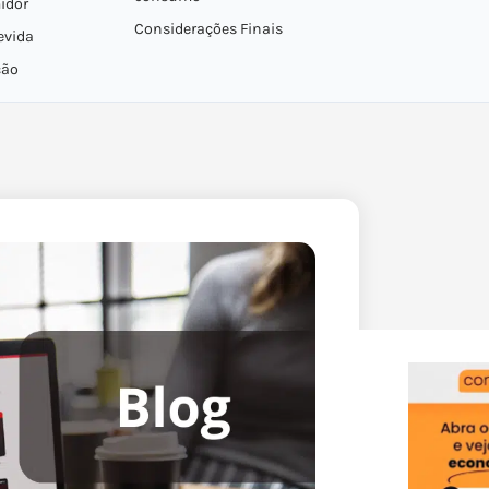
idor
Considerações Finais
evida
ção