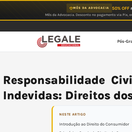
Ir
50% OFF
n
MÊS DA ADVOCACIA
para
Mês da Advocacia. Desconto no pagamento via Pix, em
o
conteúdo
Pós-Gr
Responsabilidade Civ
Indevidas: Direitos d
NESTE ARTIGO
Introdução ao Direito do Consumidor