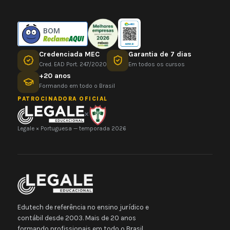
BOM
Credenciada MEC
Garantia de 7 dias
Cred. EAD Port. 247/2020
Em todos os cursos
+20 anos
Formando em todo o Brasil
PATROCINADORA OFICIAL
×
Legale × Portuguesa — temporada 2026
Edutech de referência no ensino jurídico e
contábil desde 2003. Mais de 20 anos
formando profissionais em todo o Brasil.