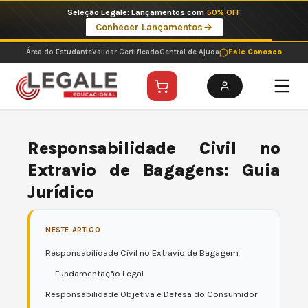
Ir
Imperdíveis no Pix: Pós Selecionadas a 199 reais no pix em parcela única
para
Ver ofertas
o
conteúdo
Área do Estudante
Validar Certificado
Central de Ajuda
Fale Conosco
Responsabilidade Civil no
Extravio de Bagagens: Guia
Jurídico
NESTE ARTIGO
Responsabilidade Civil no Extravio de Bagagem
Fundamentação Legal
Responsabilidade Objetiva e Defesa do Consumidor