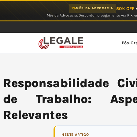
Ir
50% OFF
n
MÊS DA ADVOCACIA
para
Mês da Advocacia. Desconto no pagamento via Pix, em
o
conteúdo
Pós-Gr
Responsabilidade Civ
de Trabalho: Aspe
Relevantes
NESTE ARTIGO