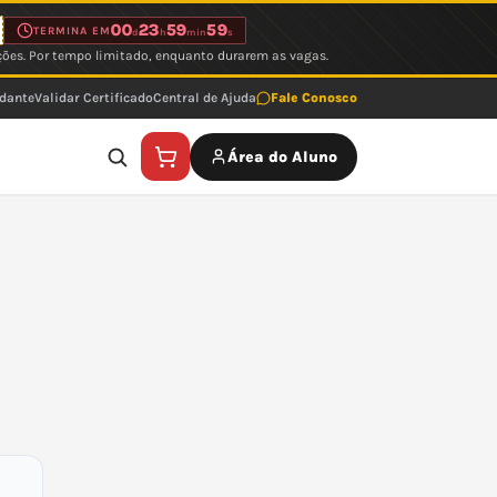
00
23
59
59
TERMINA EM
d
h
min
s
ções. Por tempo limitado, enquanto durarem as vagas.
udante
Validar Certificado
Central de Ajuda
Fale Conosco
Área do Aluno