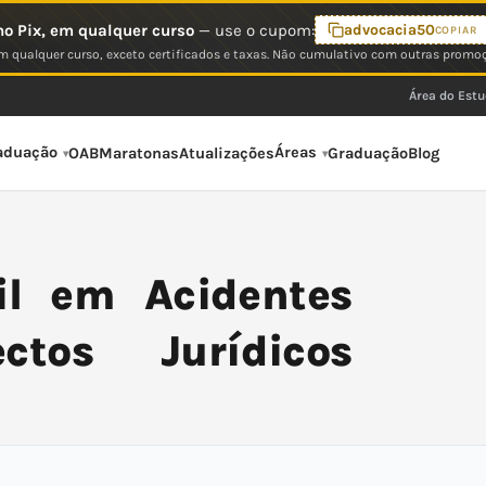
o Pix, em qualquer curso
— use o cupom:
advocacia50
COPIAR
 qualquer curso, exceto certificados e taxas. Não cumulativo com outras promo
Área do Est
aduação
Áreas
OAB
Maratonas
Atualizações
Graduação
Blog
il em Acidentes
ctos Jurídicos