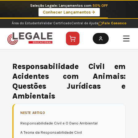
Ir
Seleção Legale: Lançamentos com
50% OFF
para
Conhecer Lançamentos
o
conteúdo
Área do Estudante
Validar Certificado
Central de Ajuda
Fale Conosco
Responsabilidade Civil em
Acidentes com Animais:
Questões Jurídicas e
Ambientais
NESTE ARTIGO
Responsabilidade Civil e O Dano Ambiental
A Teoria da Responsabilidade Civil