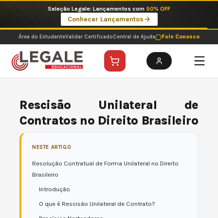
Ir
Imperdíveis no Pix: Pós Selecionadas a 199 reais no pix em parcela única
para
Ver ofertas
o
conteúdo
Área do Estudante
Validar Certificado
Central de Ajuda
Fale Conosco
Rescisão Unilateral de
Contratos no Direito Brasileiro
NESTE ARTIGO
Resolução Contratual de Forma Unilateral no Direito
Brasileiro
Introdução
O que é Rescisão Unilateral de Contrato?