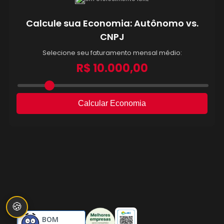
🍪
BOM