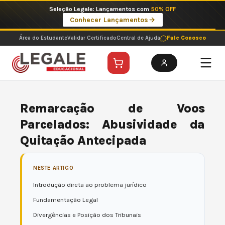
Ir
Imperdíveis no Pix: Pós Selecionadas a 199 reais no pix em parcela única
para
Ver ofertas
o
conteúdo
Área do Estudante
Validar Certificado
Central de Ajuda
Fale Conosco
Remarcação de Voos
Parcelados: Abusividade da
Quitação Antecipada
NESTE ARTIGO
Introdução direta ao problema jurídico
Fundamentação Legal
Divergências e Posição dos Tribunais