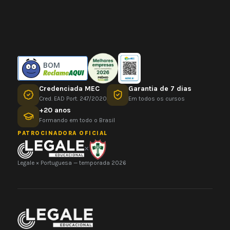
BOM
Credenciada MEC
Garantia de 7 dias
Cred. EAD Port. 247/2020
Em todos os cursos
+20 anos
Formando em todo o Brasil
PATROCINADORA OFICIAL
×
Legale × Portuguesa — temporada 2026