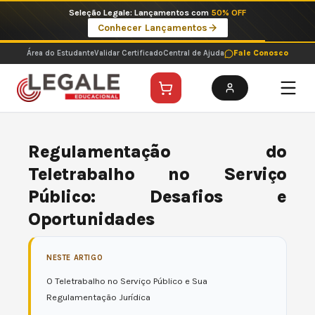
Ir
Seleção Legale: Lançamentos com
50% OFF
para
Conhecer Lançamentos
o
conteúdo
Área do Estudante
Validar Certificado
Central de Ajuda
Fale Conosco
Regulamentação do
Teletrabalho no Serviço
Público: Desafios e
Oportunidades
NESTE ARTIGO
O Teletrabalho no Serviço Público e Sua
Regulamentação Jurídica