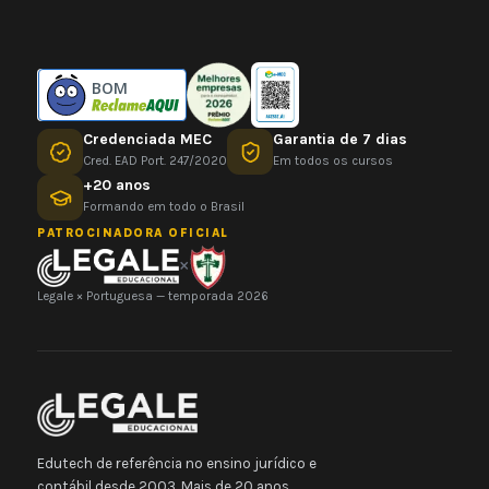
BOM
Credenciada MEC
Garantia de 7 dias
Cred. EAD Port. 247/2020
Em todos os cursos
+20 anos
Formando em todo o Brasil
PATROCINADORA OFICIAL
×
Legale × Portuguesa — temporada 2026
Edutech de referência no ensino jurídico e
contábil desde 2003. Mais de 20 anos