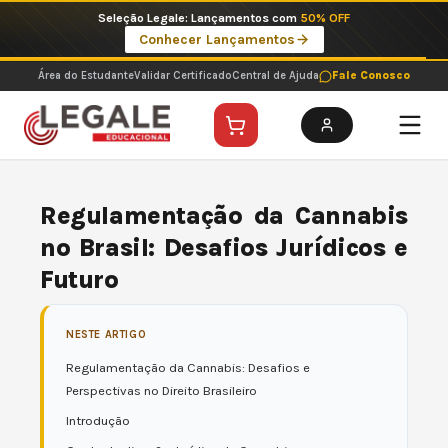
Ir
Imperdíveis no Pix: Pós Selecionadas a 199 reais no pix em parcela única
para
Ver ofertas
o
conteúdo
Área do Estudante
Validar Certificado
Central de Ajuda
Fale Conosco
Regulamentação da Cannabis
no Brasil: Desafios Jurídicos e
Futuro
NESTE ARTIGO
Regulamentação da Cannabis: Desafios e
Perspectivas no Direito Brasileiro
Introdução