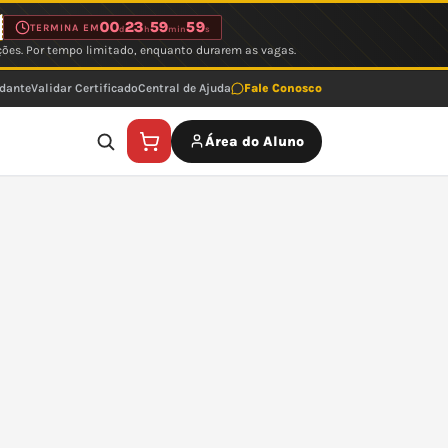
00
23
59
59
TERMINA EM
d
h
min
s
ções. Por tempo limitado, enquanto durarem as vagas.
udante
Validar Certificado
Central de Ajuda
Fale Conosco
Área do Aluno