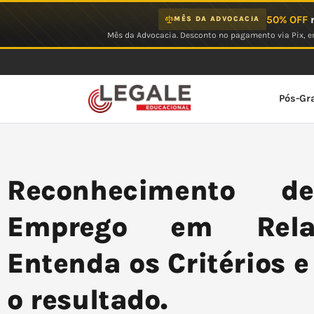
Ir
50% OFF
n
MÊS DA ADVOCACIA
para
Mês da Advocacia. Desconto no pagamento via Pix, em
o
conteúdo
Pós-Gr
Reconhecimento d
Emprego em Relaç
Entenda os Critérios 
o resultado.