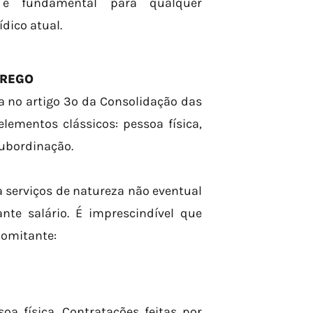
, é fundamental para qualquer
ídico atual.
PREGO
a no artigo 3º da Consolidação das
elementos clássicos: pessoa física,
subordinação.
 serviços de natureza não eventual
te salário. É imprescindível que
comitante:
oa física. Contratações feitas por