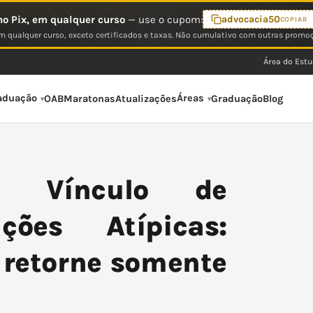
o Pix, em qualquer curso
— use o cupom:
advocacia50
COPIAR
 qualquer curso, exceto certificados e taxas. Não cumulativo com outras promo
Área do Est
aduação
Áreas
OAB
Maratonas
Atualizações
Graduação
Blog
e Vínculo de
ões Atípicas:
e retorne somente