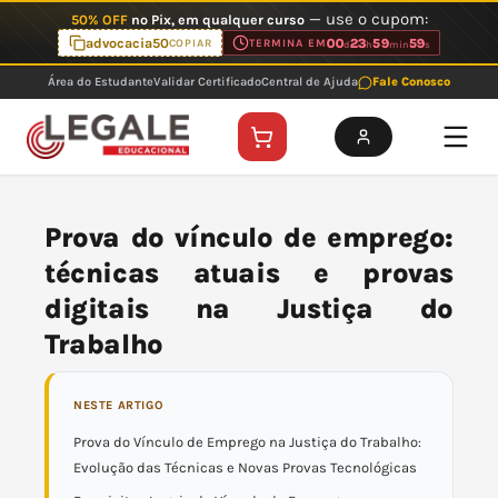
Ir
— use o cupom:
50% OFF
no Pix, em qualquer curso
para
advocacia50
00
23
59
59
COPIAR
TERMINA EM
d
h
min
s
o
Área do Estudante
Validar Certificado
Central de Ajuda
Fale Conosco
conteúdo
Prova do vínculo de emprego:
técnicas atuais e provas
digitais na Justiça do
Trabalho
NESTE ARTIGO
Prova do Vínculo de Emprego na Justiça do Trabalho:
Evolução das Técnicas e Novas Provas Tecnológicas