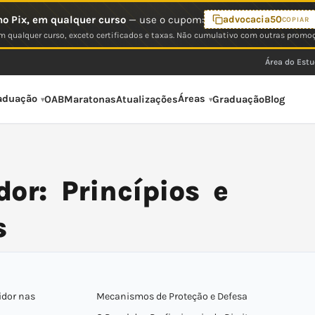
o Pix, em qualquer curso
— use o cupom:
advocacia50
COPIAR
 qualquer curso, exceto certificados e taxas. Não cumulativo com outras promo
Área do Est
aduação
Áreas
OAB
Maratonas
Atualizações
Graduação
Blog
or: Princípios e
s
idor nas
Mecanismos de Proteção e Defesa