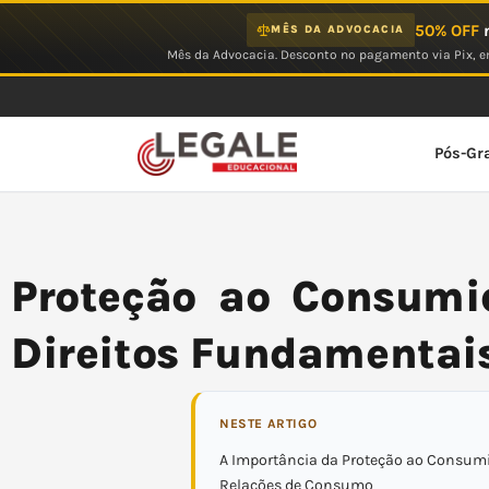
Ir
50% OFF
n
MÊS DA ADVOCACIA
para
Mês da Advocacia. Desconto no pagamento via Pix, em
o
conteúdo
Pós-Gr
Proteção ao Consumid
Direitos Fundamentai
NESTE ARTIGO
A Importância da Proteção ao Consum
Relações de Consumo