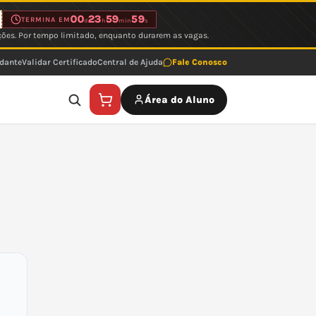
00
23
59
59
TERMINA EM
d
h
min
s
ções. Por tempo limitado, enquanto durarem as vagas.
udante
Validar Certificado
Central de Ajuda
Fale Conosco
Área do Aluno