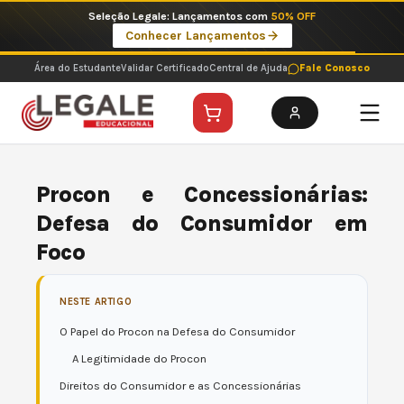
Ir
Imperdíveis no Pix: Pós Selecionadas a 199 reais no pix em parcela única
para
Ver ofertas
o
conteúdo
Área do Estudante
Validar Certificado
Central de Ajuda
Fale Conosco
Procon e Concessionárias:
Defesa do Consumidor em
Foco
NESTE ARTIGO
O Papel do Procon na Defesa do Consumidor
A Legitimidade do Procon
Direitos do Consumidor e as Concessionárias