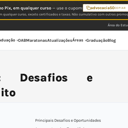
o Pix, em qualquer curso
— use o cupom:
advocacia50
COPIAR
 qualquer curso, exceto certificados e taxas. Não cumulativo com outras promo
Área do Est
aduação
Áreas
OAB
Maratonas
Atualizações
Graduação
Blog
al: Desafios e
ito
Principais Desafios e Oportunidades