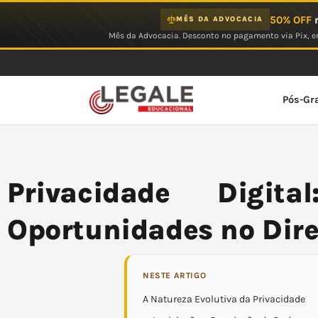
Ir
50% OFF
n
MÊS DA ADVOCACIA
para
Mês da Advocacia. Desconto no pagamento via Pix, em
o
conteúdo
Pós-Gr
Privacidade Digit
Oportunidades no Dire
NESTE ARTIGO
A Natureza Evolutiva da Privacidade