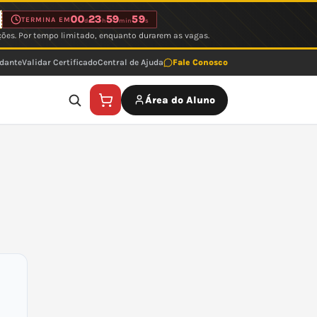
00
23
59
59
TERMINA EM
d
h
min
s
ções. Por tempo limitado, enquanto durarem as vagas.
udante
Validar Certificado
Central de Ajuda
Fale Conosco
Área do Aluno