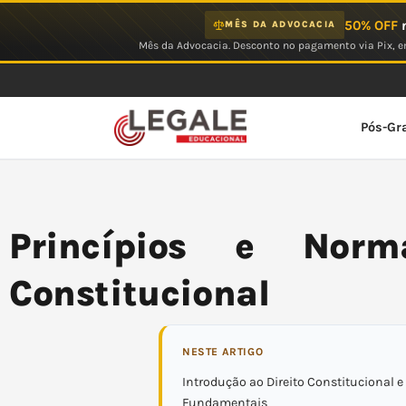
Ir
50% OFF
n
MÊS DA ADVOCACIA
para
Mês da Advocacia. Desconto no pagamento via Pix, em
o
conteúdo
Pós-Gr
Princípios e Norm
Constitucional
NESTE ARTIGO
Introdução ao Direito Constitucional e
Fundamentais