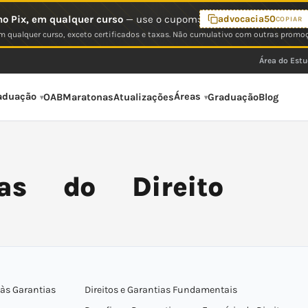
o Pix, em qualquer curso
— use o cupom:
advocacia50
COPIAR
 qualquer curso, exceto certificados e taxas. Não cumulativo com outras promo
Área do Est
aduação
Áreas
OAB
Maratonas
Atualizações
Graduação
Blog
as do Direito
 às Garantias
Direitos e Garantias Fundamentais