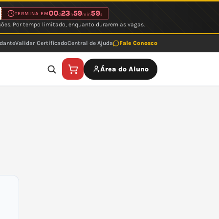
00
23
59
59
TERMINA EM
d
h
min
s
ções. Por tempo limitado, enquanto durarem as vagas.
udante
Validar Certificado
Central de Ajuda
Fale Conosco
Área do Aluno