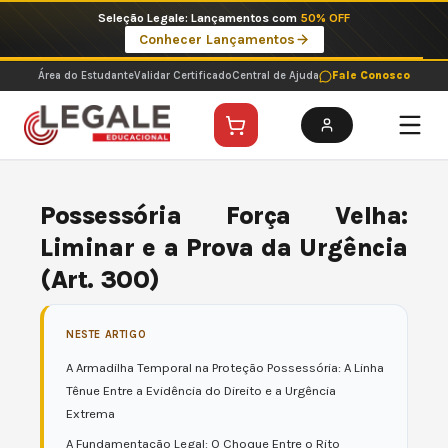
Ir
Imperdíveis no Pix: Pós Selecionadas a 199 reais no pix em parcela única
para
Ver ofertas
o
conteúdo
Área do Estudante
Validar Certificado
Central de Ajuda
Fale Conosco
Possessória Força Velha:
Liminar e a Prova da Urgência
(Art. 300)
NESTE ARTIGO
A Armadilha Temporal na Proteção Possessória: A Linha
Tênue Entre a Evidência do Direito e a Urgência
Extrema
A Fundamentação Legal: O Choque Entre o Rito