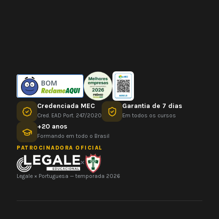
BOM
Credenciada MEC
Garantia de 7 dias
Cred. EAD Port. 247/2020
Em todos os cursos
+20 anos
Formando em todo o Brasil
PATROCINADORA OFICIAL
×
Legale × Portuguesa — temporada 2026