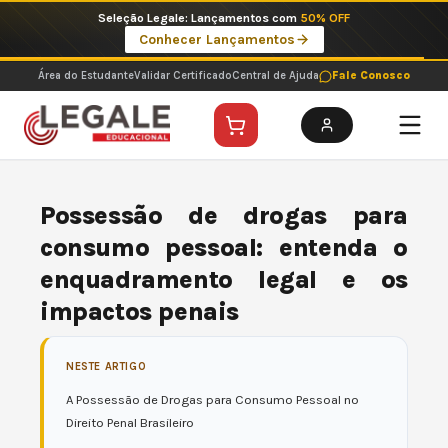
Ir
Imperdíveis no Pix: Pós Selecionadas a 199 reais no pix em parcela única
para
Ver ofertas
o
conteúdo
Área do Estudante
Validar Certificado
Central de Ajuda
Fale Conosco
Possessão de drogas para
consumo pessoal: entenda o
enquadramento legal e os
impactos penais
NESTE ARTIGO
A Possessão de Drogas para Consumo Pessoal no
Direito Penal Brasileiro