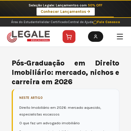
Ir
Imperdíveis no Pix: Pós Selecionadas a 199 reais no pix em parcela única
para
Ver ofertas
o
conteúdo
Área do Estudante
Validar Certificado
Central de Ajuda
Fale Conosco
Pós-Graduação em Direito
Imobiliário: mercado, nichos e
carreira em 2026
NESTE ARTIGO
Direito Imobiliário em 2026: mercado aquecido,
especialistas escassos
O que faz um advogado imobiliário