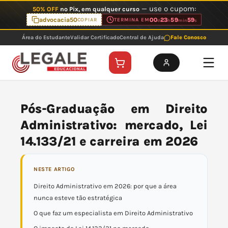
Ir
— use o cupom:
50% OFF
no Pix, em qualquer curso
para
advocacia50
00
23
59
59
COPIAR
TERMINA EM
d
h
min
s
o
Área do Estudante
Validar Certificado
Central de Ajuda
Fale Conosco
conteúdo
Pós-Graduação em Direito
Administrativo: mercado, Lei
14.133/21 e carreira em 2026
NESTE ARTIGO
Direito Administrativo em 2026: por que a área
nunca esteve tão estratégica
O que faz um especialista em Direito Administrativo