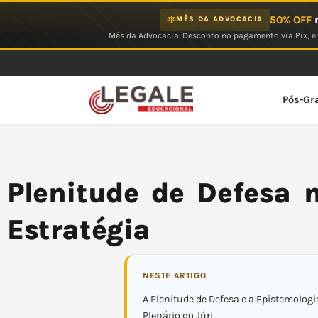
Ir
50% OFF
n
MÊS DA ADVOCACIA
para
Mês da Advocacia. Desconto no pagamento via Pix, em
o
conteúdo
Pós-Gr
Plenitude de Defesa n
Estratégia
NESTE ARTIGO
A Plenitude de Defesa e a Epistemolog
Plenário do Júri