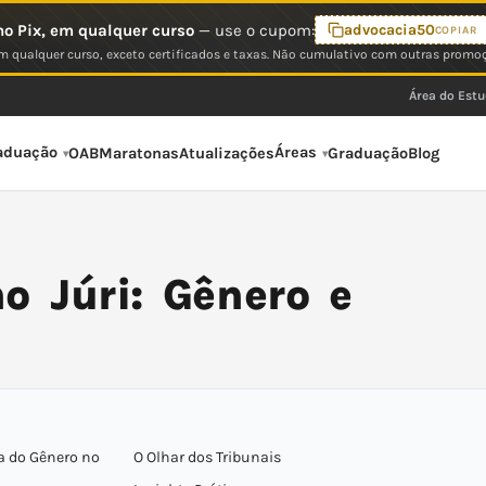
o Pix, em qualquer curso
— use o cupom:
advocacia50
COPIAR
 qualquer curso, exceto certificados e taxas. Não cumulativo com outras promo
Área do Est
aduação
Áreas
OAB
Maratonas
Atualizações
Graduação
Blog
o Júri: Gênero e
ia do Gênero no
O Olhar dos Tribunais