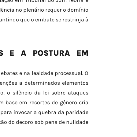
ção em Tribunal do Júri: Teoria e
elência no plenário requer o domínio
antindo que o embate se restrinja à
ES E A POSTURA EM
ebates e na lealdade processual. O
menções a determinados elementos
, o silêncio da lei sobre ataques
m base em recortes de gênero cria
 para invocar a quebra da paridade
ção do decoro sob pena de nulidade