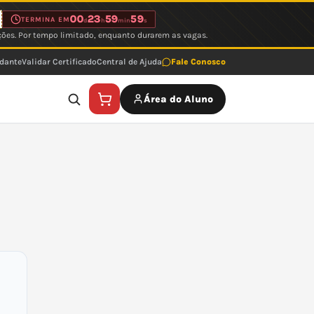
00
23
59
59
TERMINA EM
d
h
min
s
ções. Por tempo limitado, enquanto durarem as vagas.
udante
Validar Certificado
Central de Ajuda
Fale Conosco
Área do Aluno