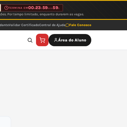
00
23
59
59
TERMINA EM
d
h
min
s
ções. Por tempo limitado, enquanto durarem as vagas.
udante
Validar Certificado
Central de Ajuda
Fale Conosco
Área do Aluno