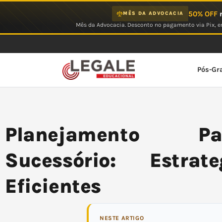
Ir
50% OFF
n
MÊS DA ADVOCACIA
para
Mês da Advocacia. Desconto no pagamento via Pix, em
o
conteúdo
Pós-Gr
Planejamento P
Sucessório: Estrat
Eficientes
NESTE ARTIGO