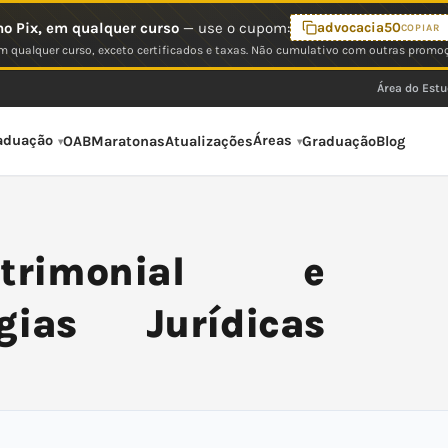
o Pix, em qualquer curso
— use o cupom:
advocacia50
COPIAR
 qualquer curso, exceto certificados e taxas. Não cumulativo com outras promo
Área do Est
aduação
Áreas
OAB
Maratonas
Atualizações
Graduação
Blog
atrimonial e
egias Jurídicas