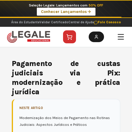
Ir
Imperdíveis no Pix: Pós Selecionadas a 199 reais no pix em parcela única
para
Ver ofertas
o
conteúdo
Área do Estudante
Validar Certificado
Central de Ajuda
Fale Conosco
Pagamento de custas
judiciais via Pix:
modernização e prática
jurídica
NESTE ARTIGO
Modernização dos Meios de Pagamento nas Rotinas
Judiciais: Aspectos Jurídicos e Práticos