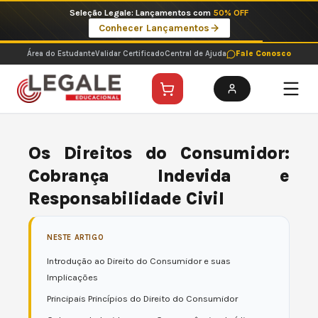
Ir
Seleção Legale: Lançamentos com
50% OFF
para
Conhecer Lançamentos
o
conteúdo
Área do Estudante
Validar Certificado
Central de Ajuda
Fale Conosco
Os Direitos do Consumidor:
Cobrança Indevida e
Responsabilidade Civil
NESTE ARTIGO
Introdução ao Direito do Consumidor e suas
Implicações
Principais Princípios do Direito do Consumidor