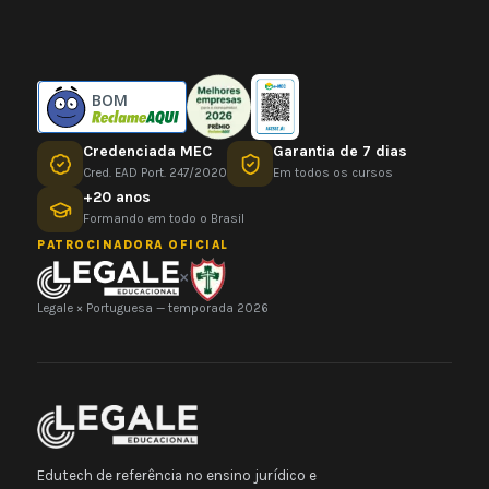
BOM
Credenciada MEC
Garantia de 7 dias
Cred. EAD Port. 247/2020
Em todos os cursos
+20 anos
Formando em todo o Brasil
PATROCINADORA OFICIAL
×
Legale × Portuguesa — temporada 2026
Edutech de referência no ensino jurídico e