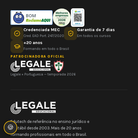
BOM
Credenciada MEC
Garantia de 7 dias
Cred. EAD Port. 247/2020
Em todos os cursos
+20 anos
Formando em todo o Brasil
PATROCINADORA OFICIAL
×
Legale × Portuguesa — temporada 2026
Edutech de referência no ensino jurídico e
🍪
contábil desde 2003. Mais de 20 anos
formando profissionais em todo o Brasil.