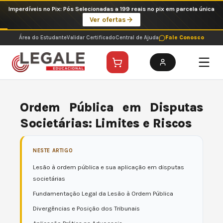
Ir
Imperdíveis no Pix: Pós Selecionadas a 199 reais no pix em parcela única
para
Ver ofertas
o
conteúdo
Área do Estudante
Validar Certificado
Central de Ajuda
Fale Conosco
Ordem Pública em Disputas
Societárias: Limites e Riscos
NESTE ARTIGO
Lesão à ordem pública e sua aplicação em disputas
societárias
Fundamentação Legal da Lesão à Ordem Pública
Divergências e Posição dos Tribunais