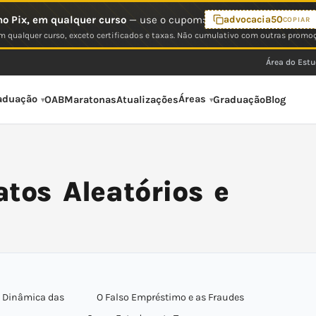
o Pix, em qualquer curso
— use o cupom:
advocacia50
COPIAR
 qualquer curso, exceto certificados e taxas. Não cumulativo com outras promo
Área do Est
aduação
Áreas
OAB
Maratonas
Atualizações
Graduação
Blog
tos Aleatórios e
a Dinâmica das
O Falso Empréstimo e as Fraudes