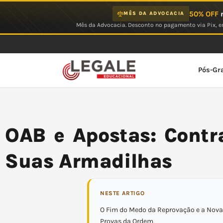
Ir
50% OFF
n
MÊS DA ADVOCACIA
para
Mês da Advocacia. Desconto no pagamento via Pix, em
o
conteúdo
Pós-Gr
OAB e Apostas: Contra
Suas Armadilhas
NESTE ARTIGO
O Fim do Medo da Reprovação e a Nov
Provas da Ordem