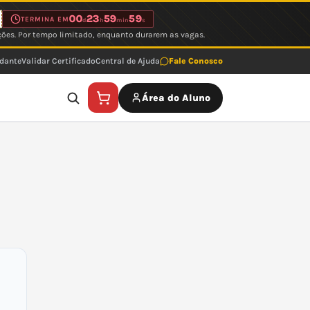
00
23
59
59
TERMINA EM
d
h
min
s
ções. Por tempo limitado, enquanto durarem as vagas.
udante
Validar Certificado
Central de Ajuda
Fale Conosco
Área do Aluno