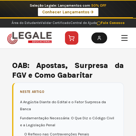
Ir
Imperdíveis no Pix: Pós Selecionadas a 199 reais no pix em parcela única
para
Ver ofertas
o
conteúdo
Área do Estudante
Validar Certificado
Central de Ajuda
Fale Conosco
OAB: Apostas, Surpresa da
FGV e Como Gabaritar
NESTE ARTIGO
A Angústia Diante do Edital e o Fator Surpresa da
Banca
Fundamentação Necessária: O Que Diz o Código Civil
e a Legislação Penal
O Reflexo nas Contravenções Penais