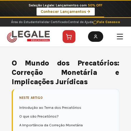
Ir
Seleção Legale: Lançamentos com
50% OFF
para
Conhecer Lançamentos
o
conteúdo
Área do Estudante
Validar Certificado
Central de Ajuda
Fale Conosco
O Mundo dos Precatórios:
Correção Monetária e
Implicações Jurídicas
NESTE ARTIGO
Introdução ao Tema dos Precatórios
O que são Precatórios?
A Importância da Correção Monetária