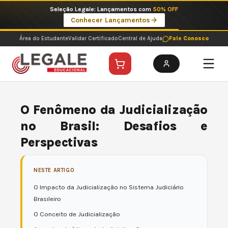
Ir
Seleção Legale: Lançamentos com
50% OFF
para
Conhecer Lançamentos
o
conteúdo
Área do Estudante
Validar Certificado
Central de Ajuda
Fale Conosco
O Fenômeno da Judicialização
no Brasil: Desafios e
Perspectivas
NESTE ARTIGO
O Impacto da Judicialização no Sistema Judiciário
Brasileiro
O Conceito de Judicialização