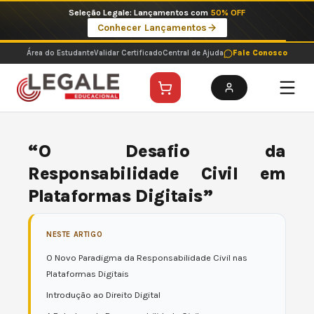
Ir
Imperdíveis no Pix: Pós Selecionadas a 199 reais no pix em parcela única
para
Ver ofertas
o
conteúdo
Área do Estudante
Validar Certificado
Central de Ajuda
Fale Conosco
“O Desafio da
Responsabilidade Civil em
Plataformas Digitais”
NESTE ARTIGO
O Novo Paradigma da Responsabilidade Civil nas
Plataformas Digitais
Introdução ao Direito Digital