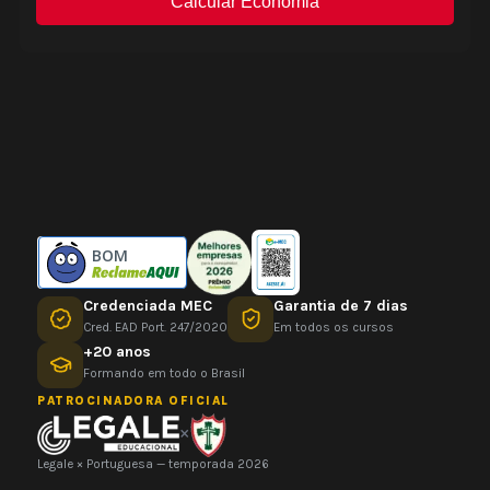
BOM
Credenciada MEC
Garantia de 7 dias
Cred. EAD Port. 247/2020
Em todos os cursos
+20 anos
Formando em todo o Brasil
PATROCINADORA OFICIAL
×
Legale × Portuguesa — temporada 2026