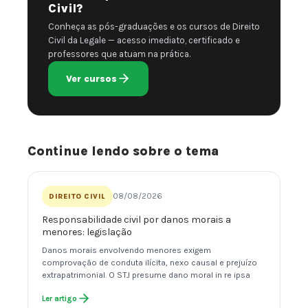
Civil?
Conheça as pós-graduações e os cursos de Direito
Civil da Legale — acesso imediato, certificado e
professores que atuam na prática.
Ver cursos
Continue lendo sobre o tema
08/08/2026
DIREITO CIVIL
Responsabilidade civil por danos morais a
menores: legislação
Danos morais envolvendo menores exigem
comprovação de conduta ilícita, nexo causal e prejuízo
extrapatrimonial. O STJ presume dano moral in re ipsa
Ler artigo