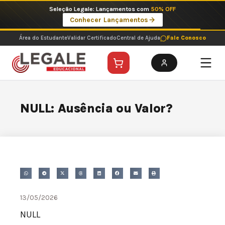
Ir
Seleção Legale: Lançamentos com
50% OFF
para
Conhecer Lançamentos
o
conteúdo
Área do Estudante
Validar Certificado
Central de Ajuda
Fale Conosco
NULL: Ausência ou Valor?
13/05/2026
NULL