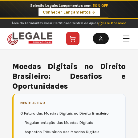
Ir
Seleção Legale: Lançamentos com
50% OFF
para
Conhecer Lançamentos
o
conteúdo
Área do Estudante
Validar Certificado
Central de Ajuda
Fale Conosco
Moedas Digitais no Direito
Brasileiro: Desafios e
Oportunidades
NESTE ARTIGO
O Futuro das Moedas Digitais no Direito Brasileiro
Regulamentação das Moedas Digitais
Aspectos Tributários das Moedas Digitais