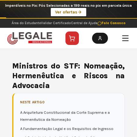
Ir
Imperdíveis no Pix: Pós Selecionadas a 199 reais no pix em parcela única
para
Ver ofertas
o
conteúdo
Área do Estudante
Validar Certificado
Central de Ajuda
Fale Conosco
Ministros do STF: Nomeação,
Hermenêutica e Riscos na
Advocacia
NESTE ARTIGO
A Arquitetura Constitucional da Corte Suprema e a
Hermenêutica da Nomeação
A Fundamentação Legal e os Requisitos de Ingresso