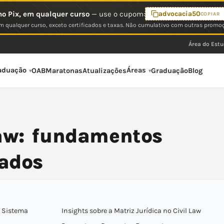
o Pix, em qualquer curso
— use o cupom:
advocacia50
COPIAR
 qualquer curso, exceto certificados e taxas. Não cumulativo com outras promo
Área do Est
aduação
Áreas
OAB
Maratonas
Atualizações
Graduação
Blog
 law: fundamentos
gados
o Sistema
Insights sobre a Matriz Jurídica no Civil Law