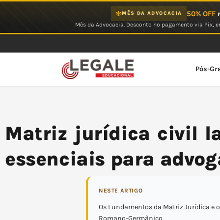
Ir
50% OFF
n
MÊS DA ADVOCACIA
para
Mês da Advocacia. Desconto no pagamento via Pix, em
o
conteúdo
Pós-Gr
Matriz jurídica civil
essenciais para advo
NESTE ARTIGO
Os Fundamentos da Matriz Jurídica e 
Romano-Germânico