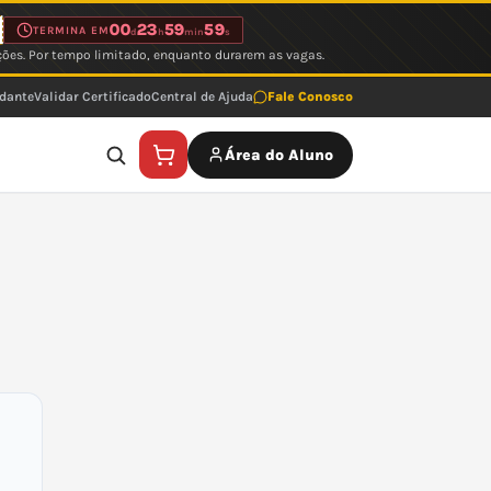
00
23
59
59
TERMINA EM
d
h
min
s
ções. Por tempo limitado, enquanto durarem as vagas.
udante
Validar Certificado
Central de Ajuda
Fale Conosco
Área do Aluno