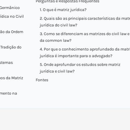
Perguntas e Respostas Frequentes
-Germânico
1. O que é matriz jurídica?
ídica no Civil
2. Quais são as principais características da matr
jurídica do civil law?
ação da Ordem
3. Como se diferenciam as matrizes do civil law e
da common law?
 Tradição do
4. Por que o conhecimento aprofundado da matr
jurídica é importante para o advogado?
istemas
5. Onde aprofundar os estudos sobre matriz
jurídica e civil law?
os da Matriz
Fontes
amento na