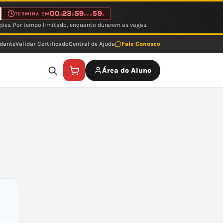
00
23
59
59
TERMINA EM
d
h
min
s
ções. Por tempo limitado, enquanto durarem as vagas.
udante
Validar Certificado
Central de Ajuda
Fale Conosco
Área do Aluno