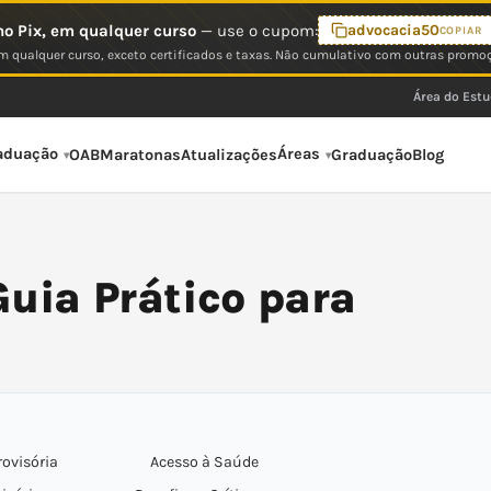
o Pix, em qualquer curso
— use o cupom:
advocacia50
COPIAR
 qualquer curso, exceto certificados e taxas. Não cumulativo com outras promo
Área do Est
aduação
Áreas
OAB
Maratonas
Atualizações
Graduação
Blog
Guia Prático para
rovisória
Acesso à Saúde