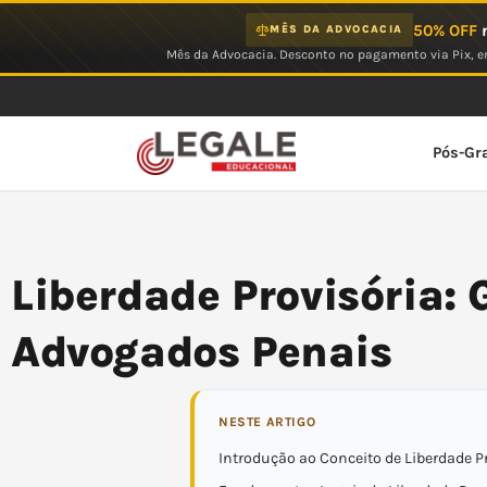
Ir
50% OFF
n
MÊS DA ADVOCACIA
para
Mês da Advocacia. Desconto no pagamento via Pix, em
o
conteúdo
Pós-Gr
Liberdade Provisória: 
Advogados Penais
NESTE ARTIGO
Introdução ao Conceito de Liberdade P