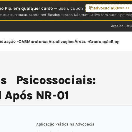
o Pix, em qualquer curso
— use o cupom:
advocacia50
COPIAR
 qualquer curso, exceto certificados e taxas. Não cumulativo com outras promo
Área do Est
aduação
Áreas
OAB
Maratonas
Atualizações
Graduação
Blog
 Psicossociais:
l Após NR-01
Aplicação Prática na Advocacia