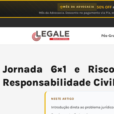
Ir
50% OFF
n
MÊS DA ADVOCACIA
para
Mês da Advocacia. Desconto no pagamento via Pix, em
o
conteúdo
Pós-Gr
Jornada 6×1 e Riscos
Responsabilidade Civi
NESTE ARTIGO
Introdução direta ao problema jurídico