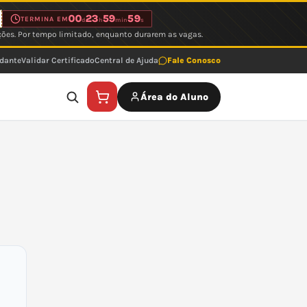
00
23
59
59
TERMINA EM
d
h
min
s
ções. Por tempo limitado, enquanto durarem as vagas.
udante
Validar Certificado
Central de Ajuda
Fale Conosco
Área do Aluno