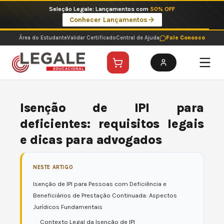
Ir
Imperdíveis no Pix: Pós Selecionadas a 199 reais no pix em parcela única
para
Ver ofertas
o
conteúdo
Área do Estudante
Validar Certificado
Central de Ajuda
Fale Conosco
Isenção de IPI para
deficientes: requisitos legais
e dicas para advogados
NESTE ARTIGO
Isenção de IPI para Pessoas com Deficiência e
Beneficiários de Prestação Continuada: Aspectos
Jurídicos Fundamentais
Contexto Legal da Isenção de IPI