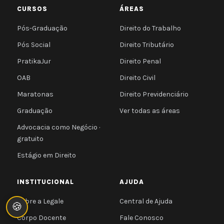
CURSOS
ÁREAS
Pós-Graduação
Direito do Trabalho
Pós Social
Direito Tributário
PratikaJur
Direito Penal
OAB
Direito Civil
Maratonas
Direito Previdenciário
Graduação
Ver todas as áreas
Advocacia como Negócio ·
gratuito
Estágio em Direito
INSTITUCIONAL
AJUDA
Sobre a Legale
Central de Ajuda
🍪
Corpo Docente
Fale Conosco