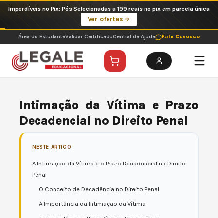
Ir
Imperdíveis no Pix: Pós Selecionadas a 199 reais no pix em parcela única
para
Ver ofertas
o
conteúdo
Área do Estudante
Validar Certificado
Central de Ajuda
Fale Conosco
Intimação da Vítima e Prazo
Decadencial no Direito Penal
NESTE ARTIGO
A Intimação da Vítima e o Prazo Decadencial no Direito
Penal
O Conceito de Decadência no Direito Penal
A Importância da Intimação da Vítima