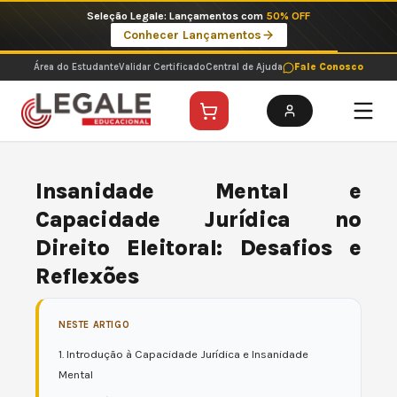
Ir
Seleção Legale: Lançamentos com
50% OFF
para
Conhecer Lançamentos
o
conteúdo
Área do Estudante
Validar Certificado
Central de Ajuda
Fale Conosco
Insanidade Mental e
Capacidade Jurídica no
Direito Eleitoral: Desafios e
Reflexões
NESTE ARTIGO
1. Introdução à Capacidade Jurídica e Insanidade
Mental