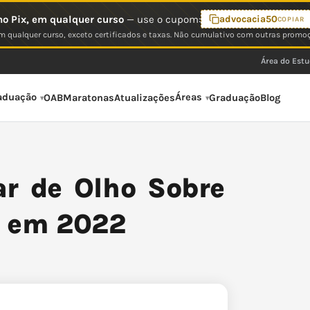
o Pix, em qualquer curso
— use o cupom:
advocacia50
COPIAR
 qualquer curso, exceto certificados e taxas. Não cumulativo com outras promo
Área do Est
aduação
Áreas
OAB
Maratonas
Atualizações
Graduação
Blog
ar de Olho Sobre
o em 2022