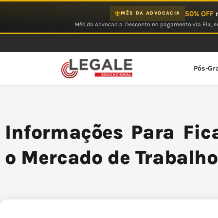
Ir
50% OFF
n
MÊS DA ADVOCACIA
para
Mês da Advocacia. Desconto no pagamento via Pix, em
o
conteúdo
Pós-Gr
Informações Para Fic
o Mercado de Trabalh