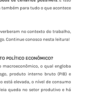
odos os cenários possíveis
. E isso
s também para tudo o que acontece
everberam no contexto do trabalho,
go. Continue conosco nesta leitura!
TO POLÍTICO ECONÔMICO?
to macroeconômico, o qual engloba
ego, produto interno bruto (PIB) e
o está elevada, o nível de consumo
eia queda no setor produtivo e há