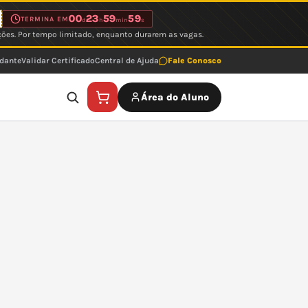
00
23
59
59
TERMINA EM
d
h
min
s
ções. Por tempo limitado, enquanto durarem as vagas.
udante
Validar Certificado
Central de Ajuda
Fale Conosco
Área do Aluno