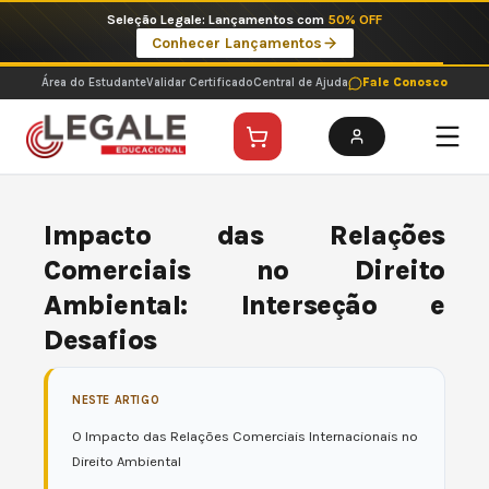
Ir
Imperdíveis no Pix: Pós Selecionadas a 199 reais no pix em parcela única
para
Ver ofertas
o
conteúdo
Área do Estudante
Validar Certificado
Central de Ajuda
Fale Conosco
Impacto das Relações
Comerciais no Direito
Ambiental: Interseção e
Desafios
NESTE ARTIGO
O Impacto das Relações Comerciais Internacionais no
Direito Ambiental