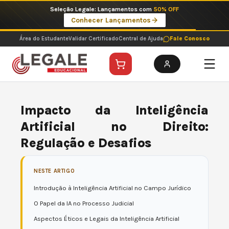
Ir
Seleção Legale: Lançamentos com
50% OFF
para
Conhecer Lançamentos
o
conteúdo
Área do Estudante
Validar Certificado
Central de Ajuda
Fale Conosco
Impacto da Inteligência
Artificial no Direito:
Regulação e Desafios
NESTE ARTIGO
Introdução à Inteligência Artificial no Campo Jurídico
O Papel da IA no Processo Judicial
Aspectos Éticos e Legais da Inteligência Artificial