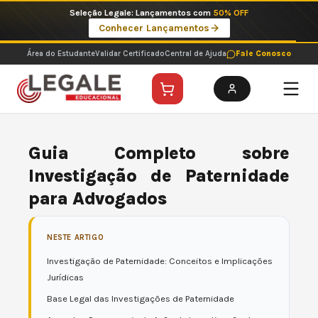
Ir
Imperdíveis no Pix: Pós Selecionadas a 199 reais no pix em parcela única
para
Ver ofertas
o
conteúdo
Área do Estudante
Validar Certificado
Central de Ajuda
Fale Conosco
Guia Completo sobre
Investigação de Paternidade
para Advogados
NESTE ARTIGO
Investigação de Paternidade: Conceitos e Implicações
Jurídicas
Base Legal das Investigações de Paternidade