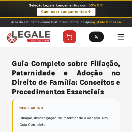
Ir
Seleção Legale: Lançamentos com
50% OFF
para
Conhecer Lançamentos
o
conteúdo
Área do Estudante
Validar Certificado
Central de Ajuda
Fale Conosco
Guia Completo sobre Filiação,
Paternidade e Adoção no
Direito de Família: Conceitos e
Procedimentos Essenciais
NESTE ARTIGO
Filiação, Investigação de Paternidade e Adoção: Um
Guia Completo