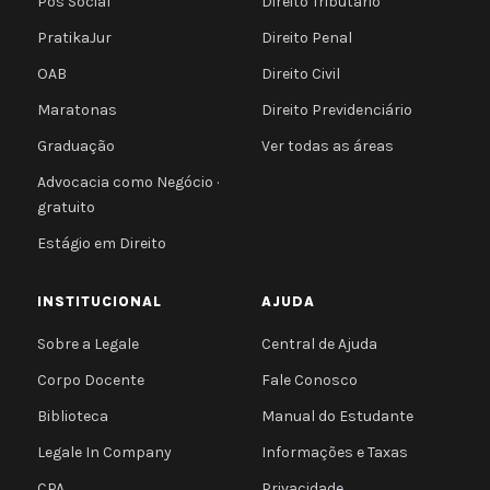
Pós Social
Direito Tributário
PratikaJur
Direito Penal
OAB
Direito Civil
Maratonas
Direito Previdenciário
Graduação
Ver todas as áreas
Advocacia como Negócio ·
gratuito
Estágio em Direito
INSTITUCIONAL
AJUDA
Sobre a Legale
Central de Ajuda
Corpo Docente
Fale Conosco
Biblioteca
Manual do Estudante
Legale In Company
Informações e Taxas
CPA
Privacidade