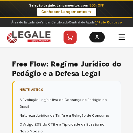
Ir
Imperdíveis no Pix: Pós Selecionadas a 199 reais no pix em parcela única
para
Ver ofertas
o
conteúdo
Área do Estudante
Validar Certificado
Central de Ajuda
Fale Conosco
Free Flow: Regime Jurídico do
Pedágio e a Defesa Legal
NESTE ARTIGO
A Evolução Legislativa da Cobrança de Pedágio no
Brasil
Natureza Jurídica da Tarifa e a Relação de Consumo
O Artigo 209 do CTB e a Tipicidade da Evasão no
Novo Modelo