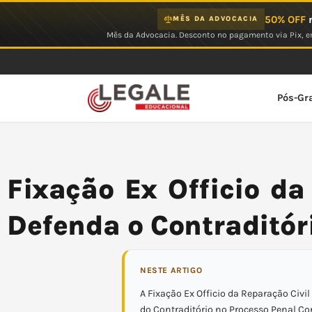
Ir
50% OFF
n
MÊS DA ADVOCACIA
para
Mês da Advocacia. Desconto no pagamento via Pix, em
o
conteúdo
Pós-Gr
Fixação Ex Officio da
Defenda o Contraditór
NESTE ARTIGO
A Fixação Ex Officio da Reparação Civil
do Contraditório no Processo Penal 