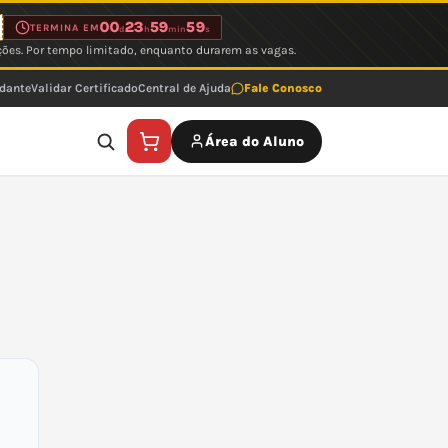
00
23
59
59
TERMINA EM
d
h
min
s
ções. Por tempo limitado, enquanto durarem as vagas.
udante
Validar Certificado
Central de Ajuda
Fale Conosco
Área do Aluno