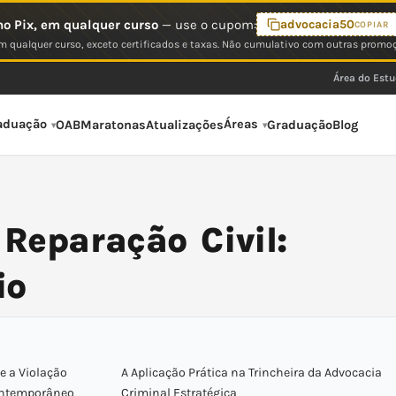
o Pix, em qualquer curso
— use o cupom:
advocacia50
COPIAR
 qualquer curso, exceto certificados e taxas. Não cumulativo com outras promo
Área do Est
aduação
Áreas
OAB
Maratonas
Atualizações
Graduação
Blog
 Reparação Civil:
io
 e a Violação
A Aplicação Prática na Trincheira da Advocacia
Contemporâneo
Criminal Estratégica