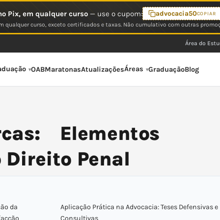
o Pix, em qualquer curso
— use o cupom:
advocacia50
COPIAR
 qualquer curso, exceto certificados e taxas. Não cumulativo com outras promo
Área do Est
aduação
Áreas
OAB
Maratonas
Atualizações
Graduação
Blog
rcas: Elementos
 Direito Penal
ção da
Aplicação Prática na Advocacia: Teses Defensivas e
ifacção
Consultivas