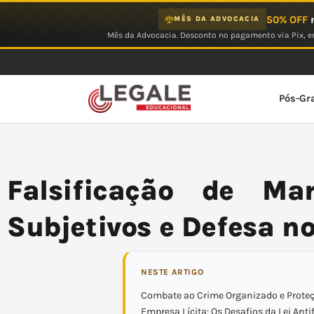
Ir
50% OFF
n
MÊS DA ADVOCACIA
para
Mês da Advocacia. Desconto no pagamento via Pix, em
o
conteúdo
Pós-Gr
Falsificação de Ma
Subjetivos e Defesa no
NESTE ARTIGO
Combate ao Crime Organizado e Prote
Empresa Lícita: Os Desafios da Lei Ant