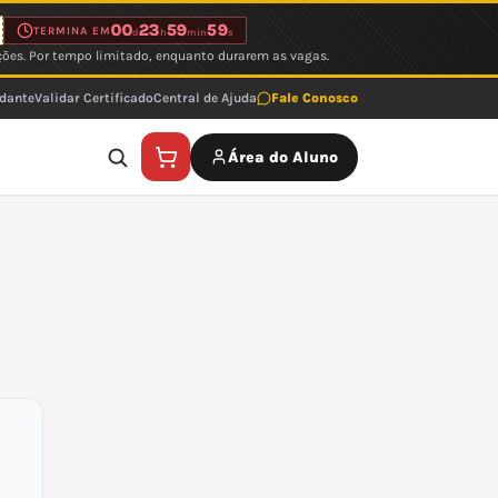
00
23
59
59
TERMINA EM
d
h
min
s
ções. Por tempo limitado, enquanto durarem as vagas.
udante
Validar Certificado
Central de Ajuda
Fale Conosco
Área do Aluno