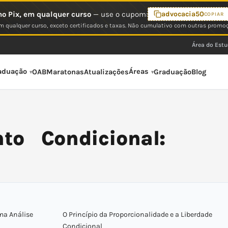
o Pix, em qualquer curso
— use o cupom:
advocacia50
COPIAR
 qualquer curso, exceto certificados e taxas. Não cumulativo com outras promo
Área do Est
aduação
Áreas
OAB
Maratonas
Atualizações
Graduação
Blog
to Condicional:
ma Análise
O Princípio da Proporcionalidade e a Liberdade
Condicional