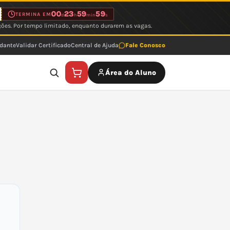
00
23
59
59
TERMINA EM
d
h
min
s
ções. Por tempo limitado, enquanto durarem as vagas.
udante
Validar Certificado
Central de Ajuda
Fale Conosco
Área do Aluno