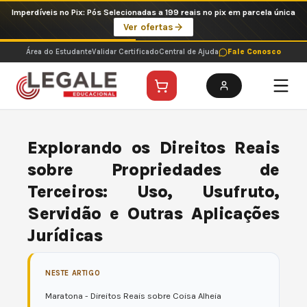
Ir
Imperdíveis no Pix: Pós Selecionadas a 199 reais no pix em parcela única
para
Ver ofertas
o
conteúdo
Área do Estudante
Validar Certificado
Central de Ajuda
Fale Conosco
Explorando os Direitos Reais
sobre Propriedades de
Terceiros: Uso, Usufruto,
Servidão e Outras Aplicações
Jurídicas
NESTE ARTIGO
Maratona - Direitos Reais sobre Coisa Alheia